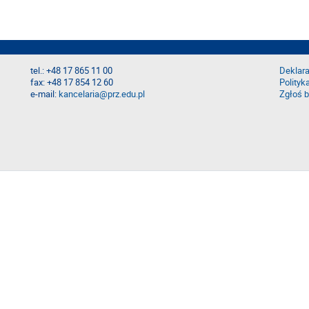
tel.: +48 17 865 11 00
Deklara
fax: +48 17 854 12 60
Polityk
e-mail:
kancelaria@prz.edu.pl
Zgłoś b