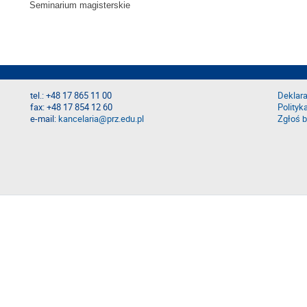
Seminarium magisterskie
tel.: +48 17 865 11 00
Deklara
fax: +48 17 854 12 60
Polityk
e-mail:
kancelaria@prz.edu.pl
Zgłoś b